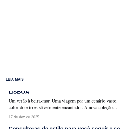
LEIA MAIS
LISBOA
Um verão à beira-mar. Uma viagem por um cenário vasto,
colorido e irresistivelmente encantador. A nova coleção
Lisboa celebra a capital lusitana em toda a sua forma leve e
17 de dez de 2025
carismática, entre monumentos, azulejos e fachadas que
contam histórias memoráveis. Lisboa se revela em detalhes
Consultoras de estilo para você seguir e se