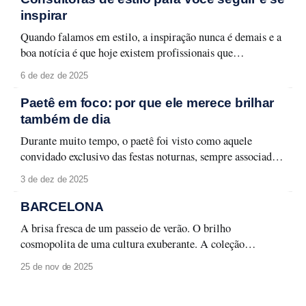
que traduzem seu espírito urbano
inspirar
Quando falamos em estilo, a inspiração nunca é demais e a
boa notícia é que hoje existem profissionais que
transformam moda em aprendizado, aplicabilidade e
6 de dez de 2025
identidade. Selecionamos quatro consultoras de estilo que
merecem atenção e que podem transformar a forma como
Paetê em foco: por que ele merece brilhar
você olha para o seu guarda-roupa, sua rotina
também de dia
Durante muito tempo, o paetê foi visto como aquele
convidado exclusivo das festas noturnas, sempre associado a
produções glamourosas, luz baixa e ocasiões especiais. A
3 de dez de 2025
moda evolui, e com ela surge um novo olhar: o paetê não
precisa ficar guardado para depois. Ele pode (e deve!)
BARCELONA
brilhar à luz do
A brisa fresca de um passeio de verão. O brilho
cosmopolita de uma cultura exuberante. A coleção
Barcelona destaca a cidade que atrai olhares do mundo
25 de nov de 2025
todo sob uma produção altamente inspirada na arquitetura
e clima locais, trazendo o despojo de um street style leve,