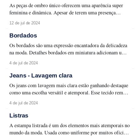
nessas roupas tão especiais. A exemplo do linho,
As peças de ombro único oferecem uma aparência super
feminina e dinâmica. Apesar de terem uma presença
marcante desde os primórdios da moda e de terem
12 de jul de 2024
acompanhado inúmeros fenômenos culturais, as peças de
ombro único seguem representando uma estética moderna.
Bordados
Seu efeito geométrico no corpo pode ser aplicado em
Os bordados são uma expressão encantadora da delicadeza
blusas,
na moda. Detalhes bordados em miniatura adicionam um
toque sutil e refinado às peças, proporcionando um visual
4 de jul de 2024
singelo e romântico. Eles são ideais para quem busca uma
estética mais discreta, mas ainda assim repleta de charme.
Jeans - Lavagem clara
Por outro lado, os bordados maxi
Os jeans com lavagem mais clara estão ganhando destaque
como uma escolha versátil e atemporal. Esse tecido remete
a um visual leve e descontraído, cuja inspiração mais
4 de jul de 2024
marcante é o retorno às raízes do denim, evocando uma
estética vintage dos anos 70 e 80. Outra influência
Listras
importante é a estética
A estampa listrada é um dos elementos mais atemporais no
mundo da moda. Usada como uniforme por muitos ofícios
no passado, a estampa se tornou um símbolo de