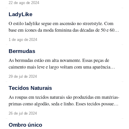
22 de ago de 2024
mantêm uma aparência muito elegante, tendo sido
iconizadas por inúmeras maisons e personalidades ao longo
LadyLike
da história. A estampa listrada e a
O estilo ladylike segue em ascensão no streetstyle. Com
base em ícones da moda feminina das décadas de 50 e 60,
esse estilo se propõe a ser uma forte expressão de
1 de ago de 2024
feminilidade com muito charme e delicadeza. Possui uma
aparência elegante que se mostra aplicável em escolhas
Bermudas
modernas e atuais,
As bermudas estão em alta novamente. Essas peças de
caimento mais leve e largo voltam com uma aparência
repaginada, se adequando a tendência comfy que se
29 de jul de 2024
espalhou nos últimos anos. São peças que se provaram
muito versáteis nas últimas estações, podendo ser aplicadas
Tecidos Naturais
em um estilo mais despojado com as
As roupas em tecidos naturais são produzidas em matérias-
primas como algodão, seda e linho. Esses tecidos possuem
muita fluidez e leveza, além de proporcionarem imensa
26 de jul de 2024
durabilidade à peça. Por serem de origem natural,
apresentam um caimento solto e orgânico muito desejável
Ombro único