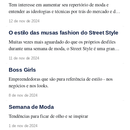
Tem interesse em aumentar seu repertório de moda e
entender as ideologias e técnicas por trás do mercado e das
tendências? Nesse post trazemos os sete melhores livros
12 de nov de 2024
para quem ama moda e quer ganhar ainda mais
conhecimento nas diversas áreas que moldam a indústria
O estilo das musas fashion do Street Style
como a história, comunicação, marketing,
Muitas vezes mais aguardado do que os próprios desfiles
durante uma semana de moda, o Street Style é uma grande
referência de estilo para quem ama moda e autenticidade.
11 de nov de 2024
Sem necessariamente seguir uma tendência da moda atual,
a moda de rua celebra o individualismo, enfatizando
Boss Girls
formas únicas de se expressar,
Empreendedoras que são pura referência de estilo - nos
negócios e nos looks.
8 de nov de 2024
Semana de Moda
Tendências para ficar de olho e se inspirar
1 de nov de 2024