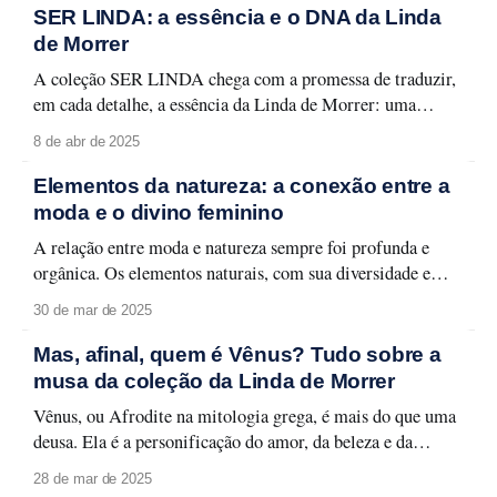
SER LINDA: a essência e o DNA da Linda
de Morrer
A coleção SER LINDA chega com a promessa de traduzir,
em cada detalhe, a essência da Linda de Morrer: uma
marca que celebra a mulher contemporânea em toda a sua
8 de abr de 2025
autenticidade, sofisticação e elegância descomplicada.
Mais do que uma simples coleção de moda, SER LINDA é
Elementos da natureza: a conexão entre a
um manifesto de estilo,
moda e o divino feminino
A relação entre moda e natureza sempre foi profunda e
orgânica. Os elementos naturais, com sua diversidade e
complexidade, inspiram criações que traduzem tanto a
30 de mar de 2025
leveza quanto a força da mulher contemporânea. A moda,
ao buscar expressar essa conexão, se torna uma celebração
Mas, afinal, quem é Vênus? Tudo sobre a
do divino feminino, refletindo a harmonia entre
musa da coleção da Linda de Morrer
Vênus, ou Afrodite na mitologia grega, é mais do que uma
deusa. Ela é a personificação do amor, da beleza e da
feminilidade. Sua figura transcende os séculos, tornando-se
28 de mar de 2025
um símbolo atemporal do romantismo e do poder