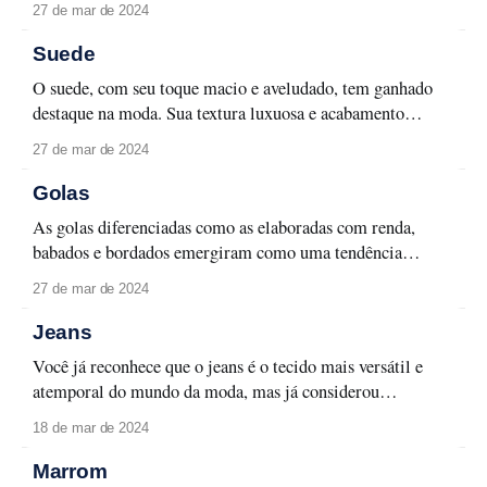
27 de mar de 2024
toque de feminilidade e energia a qualquer visual.
Encontrado em uma variedade de peças, desde vestidos até
Suede
acessórios, o fúcsia é uma escolha
O suede, com seu toque macio e aveludado, tem ganhado
destaque na moda. Sua textura luxuosa e acabamento
sofisticado o tornam uma escolha popular desde jaquetas e
27 de mar de 2024
saias até bolsas e sapatos. Além disso, sua versatilidade
permite que ele seja facilmente incorporado a diversos
Golas
estilos, do boho ao urban-chic.
As golas diferenciadas como as elaboradas com renda,
babados e bordados emergiram como uma tendência
marcante na moda contemporânea conferindo um toque de
27 de mar de 2024
charme e sofisticação aos looks. Esses elementos criativos
não apenas adicionam uma dimensão única às peças de
Jeans
vestuário, mas também possibilitam a criação de
Você já reconhece que o jeans é o tecido mais versátil e
sobreposições fashion irresistíveis.
atemporal do mundo da moda, mas já considerou
experimentar um visual inteiramente em jeans? Essa
18 de mar de 2024
escolha é certeira, especialmente com jeans em tons
médios e escuros, conferindo elegância e descontração ao
Marrom