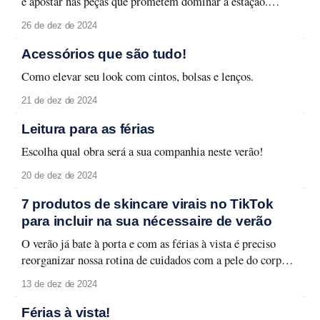
e apostar nas peças que prometem dominar a estação.
Versáteis, as saias são sempre uma escolha certeira para
26 de dez de 2024
enfrentar o calor com estilo. Nesta temporada, algumas
modelagens se destacam como as grandes apostas para
Acessórios que são tudo!
compor looks incríveis e
Como elevar seu look com cintos, bolsas e lenços.
21 de dez de 2024
Leitura para as férias
Escolha qual obra será a sua companhia neste verão!
20 de dez de 2024
7 produtos de skincare virais no TikTok
para incluir na sua nécessaire de verão
O verão já bate à porta e com as férias à vista é preciso
reorganizar nossa rotina de cuidados com a pele do corpo e
rosto a fim de encarar a temporada mais quente do ano.
13 de dez de 2024
Agora, a regra é priorizar produtos que combinem frescor,
hidratação e proteção. Tudo isso
Férias à vista!