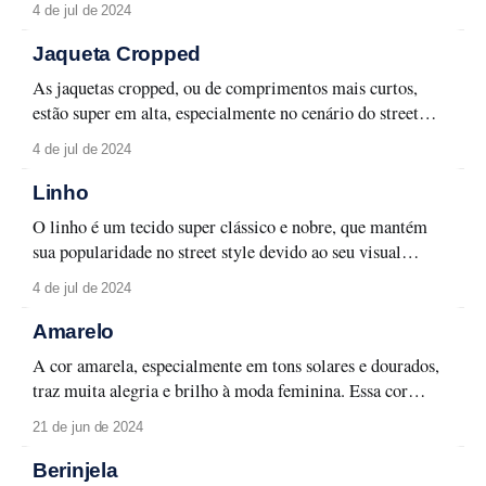
4 de jul de 2024
minimalismo e modernidade com os beatniks da década de
60. O efeito alongado das listras proporciona um visual de
Jaqueta Cropped
muito destaque que
As jaquetas cropped, ou de comprimentos mais curtos,
estão super em alta, especialmente no cenário do street
style. Essas peças versáteis e modernas destacam a silhueta
4 de jul de 2024
e permitem combinações criativas com calças de cintura
alta, saias e vestidos. Além de conferir um toque descolado
Linho
e contemporâneo ao look, as jaquetas
O linho é um tecido super clássico e nobre, que mantém
sua popularidade no street style devido ao seu visual
sofisticado e polido. Naturalmente elegante, o linho
4 de jul de 2024
confere uma sensação de leveza e frescor, sendo ideal para
todas as estações. Suas fibras naturais proporcionam um
Amarelo
caimento único e um toque
A cor amarela, especialmente em tons solares e dourados,
traz muita alegria e brilho à moda feminina. Essa cor
vibrante é ideal para incorporar em looks do dia a dia,
21 de jun de 2024
proporcionando um toque de vivacidade e energia. O
amarelo destaca-se particularmente bem quando
Berinjela