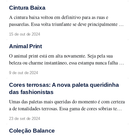
Cintura Baixa
A cintura baixa voltou em definitivo para as ruas e
passarelas. Essa volta triunfante se deve principalmente ao
resgate de tendências nostálgicas como, é claro, as dos anos
15 de out de 2024
2000. A silhueta rebaixada se tornou uma febre inesperada
entre as fashionistas que ousam um visual mais cool,
Animal Print
trazendo calças, bermudas, vestidos
O animal print está em alta novamente. Seja pela sua
beleza ou charme instantâneo, essa estampa nunca falha em
roubar os olhares. Com uma abrangência que vai desde
9 de out de 2024
roupas até acessórios, esse tipo de estamparia foi e segue
sendo um forte sinônimo de ousadia, adicionando um toque
Cores terrosas: A nova paleta queridinha
de glamour que
das fashionistas
Umas das paletas mais queridas do momento é com certeza
a de tonalidades terrosas. Essa gama de cores sóbrias tem
sido a favorita das fashionistas nas últimas temporadas, e
23 de set de 2024
promete seguir marcando presença nas próximas estações.
Tons como ameixa e duna tem se provado a escolha perfeita
Coleção Balance