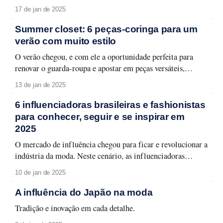
17 de jan de 2025
Summer closet: 6 peças-coringa para um
verão com muito estilo
O verão chegou, e com ele a oportunidade perfeita para
renovar o guarda-roupa e apostar em peças versáteis,
confortáveis e, claro, cheias de estilo. Se você ainda está em
13 de jan de 2025
dúvida sobre quais são os itens essenciais para curtir a
estação mais quente do ano com sofisticação, o time Linda
6 influenciadoras brasileiras e fashionistas
para conhecer, seguir e se inspirar em
2025
O mercado de influência chegou para ficar e revolucionar a
indústria da moda. Neste cenário, as influenciadoras
despontam como tradutoras fashion, levando o melhor das
10 de jan de 2025
passarelas para o street style e inspirando seus seguidores
com looks desejáveis. Estilosas, cheias de personalidade e
A influência do Japão na moda
criativas, elas podem contribuir com aquela dose de
Tradição e inovação em cada detalhe.