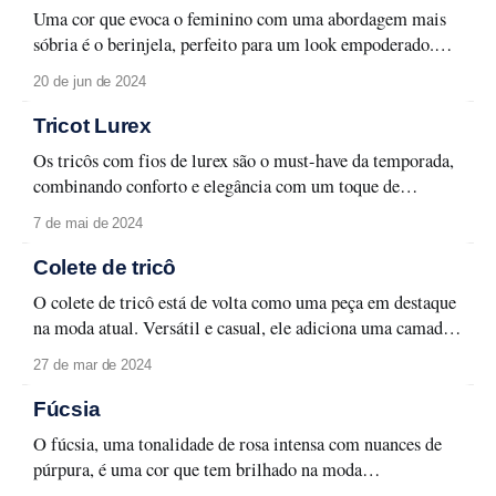
combinado com preto, cinza, marrom e
Uma cor que evoca o feminino com uma abordagem mais
sóbria é o berinjela, perfeito para um look empoderado.
Seja para o estilo romântico ou corporativo, a melhor
20 de jun de 2024
aposta para o uso da cor é em looks monocromáticos ou
com cores neutras, que mantêm o protagonismo do tom.
Tricot Lurex
Versátil e
Os tricôs com fios de lurex são o must-have da temporada,
combinando conforto e elegância com um toque de
glamour. Essas peças versáteis transmitem sofisticação
7 de mai de 2024
instantânea, perfeitas para qualquer ocasião, do dia à noite.
Com uma variedade de cores e estilos, os tricôs de lurex
Colete de tricô
são indispensáveis para quem
O colete de tricô está de volta como uma peça em destaque
na moda atual. Versátil e casual, ele adiciona uma camada
de conforto e elegância a qualquer visual. Perfeito para
27 de mar de 2024
sobrepor camisetas básicas ou blusas formais, o colete de
tricô traz uma dose extra de textura e estilo ao
Fúcsia
O fúcsia, uma tonalidade de rosa intensa com nuances de
púrpura, é uma cor que tem brilhado na moda
contemporânea. Seu tom vibrante e audacioso adiciona um