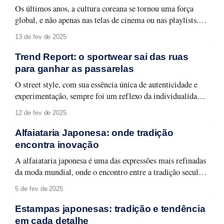
Os últimos anos, a cultura coreana se tornou uma força
global, e não apenas nas telas de cinema ou nas playlists. A
moda da Coreia do Sul, com seu estilo único e
13 de fev de 2025
contemporâneo, rapidamente conquistou espaço nas
principais capitais fashionistas do mundo. Seja nas
Trend Report: o sportwear sai das ruas
passarelas, no street style ou no
para ganhar as passarelas
O street style, com sua essência única de autenticidade e
experimentação, sempre foi um reflexo da individualidade
e criatividade dos principais destinos do mundo. No Japão,
12 de fev de 2025
país que inspirou a primeira coleção da Linda de Morrer
em 2025, essa expressão atinge um nível elevado, com
Alfaiataria Japonesa: onde tradição
combinações ousadas e uma abordagem
encontra inovação
A alfaiataria japonesa é uma das expressões mais refinadas
da moda mundial, onde o encontro entre a tradição secular
e a inovação cria peças de uma beleza única. Inspirada por
5 de fev de 2025
séculos de história e cultura, ela é muito mais do que
apenas um estilo de vestuário: é uma filosofia de
Estampas japonesas: tradição e tendência
em cada detalhe