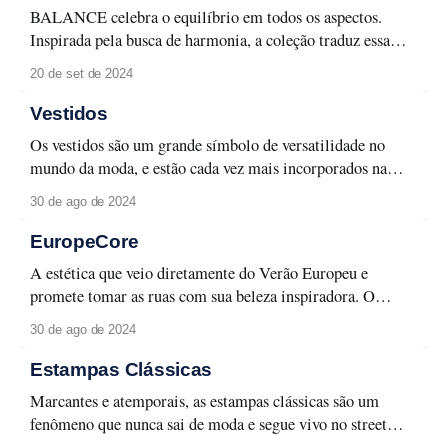
para composições nada
BALANCE celebra o equilíbrio em todos os aspectos.
Inspirada pela busca de harmonia, a coleção traduz essa
essência em peças que unem contrastes com elegância. As
20 de set de 2024
cores e formas exploram uma profunda conexão com a
natureza, enquanto a alfaiataria revisitada em peças fluidas
Vestidos
reflete o movimento orgânico do corpo e
Os vestidos são um grande símbolo de versatilidade no
mundo da moda, e estão cada vez mais incorporados na
moda urbana. Inúmeras interpretações são possíveis com
30 de ago de 2024
essa peça tão atemporal, podendo ser aplicada em
produções mais tradicionais para ocasiões formais ou então
EuropeCore
em criações mais descoladas para o close do
A estética que veio diretamente do Verão Europeu e
promete tomar as ruas com sua beleza inspiradora. O
Europe Core é a mais pura essência das férias na Europa,
30 de ago de 2024
trazendo o clima mediterrâneo em visuais que esbanjam
leveza e elegância. O "easy chic" toma forma em
Estampas Clássicas
composições orgânicas
Marcantes e atemporais, as estampas clássicas são um
fenômeno que nunca sai de moda e segue vivo no street
style. Tanto as mais discretas quanto as mais chamativas