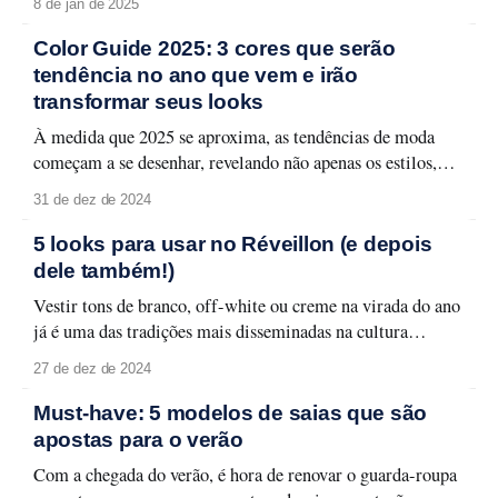
8 de jan de 2025
Color Guide 2025: 3 cores que serão
tendência no ano que vem e irão
transformar seus looks
À medida que 2025 se aproxima, as tendências de moda
começam a se desenhar, revelando não apenas os estilos,
mas também as cores que vão dominar as ruas, passarelas e
31 de dez de 2024
os looks do dia a dia. Para o próximo ano, três cores se
destacam como protagonistas: marrom, azul marinho e
5 looks para usar no Réveillon (e depois
dele também!)
Vestir tons de branco, off-white ou creme na virada do ano
já é uma das tradições mais disseminadas na cultura
brasileira. De Norte a Sul do país, acredita-se que as cores
27 de dez de 2024
claras são sinônimo de paz, renovação e frescor, e, por isso,
se tornaram uma escolha clássica para
Must-have: 5 modelos de saias que são
apostas para o verão
Com a chegada do verão, é hora de renovar o guarda-roupa