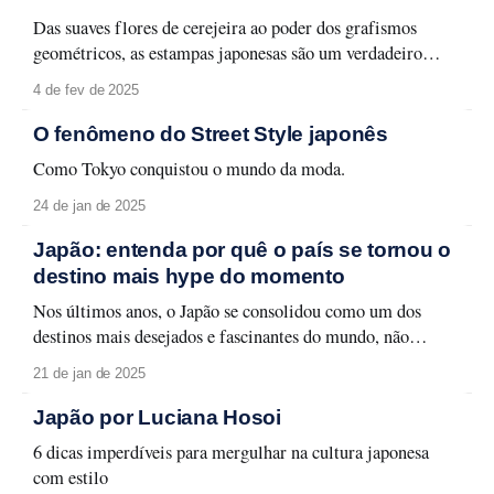
Das suaves flores de cerejeira ao poder dos grafismos
geométricos, as estampas japonesas são um verdadeiro
mergulho em uma riqueza cultural profunda e única. Elas
4 de fev de 2025
vão além da estética: carregam simbolismos e histórias,
trazendo para a moda um charme atemporal. Neste post,
O fenômeno do Street Style japonês
explicamos quais são as estampas que estão conquistando
Como Tokyo conquistou o mundo da moda.
24 de jan de 2025
Japão: entenda por quê o país se tornou o
destino mais hype do momento
Nos últimos anos, o Japão se consolidou como um dos
destinos mais desejados e fascinantes do mundo, não
apenas pelo seu apelo turístico, mas também pela maneira
21 de jan de 2025
como se tornou um verdadeiro fenômeno cultural global. À
medida que o país combina uma mistura de tradições
Japão por Luciana Hosoi
ancestrais e inovações futuristas, ele
6 dicas imperdíveis para mergulhar na cultura japonesa
com estilo