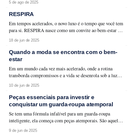
5 de ago de 2025
entrar no clima. “O Diabo Veste Prada 2” promete uma
nova leva de referências visuais de tirar o fôlego, e o
RESPIRA
Em tempos acelerados, o novo luxo é o tempo que você tem
para si. RESPIRA nasce como um convite ao bem-estar –
físico, mental e espiritual – com peças que equilibram
18 de jun de 2025
corpo e mente, movimento e pausa, funcionalidade e estilo.
A coleção mergulha na estética do wellness
Quando a moda se encontra com o bem-
contemporâneo: moda com conforto,
estar
Em um mundo cada vez mais acelerado, onde a rotina
transborda compromissos e a vida se desenrola sob a luz
azul das telas, cresce o desejo coletivo por algo mais
10 de jun de 2025
essencial: o bem-estar. Não à toa, o termo wellness — que
invadiu rodas de conversas entre amigos, redes sociais e
Peças essenciais para investir e
conquistar um guarda-roupa atemporal
Se tem uma fórmula infalível para um guarda-roupa
inteligente, ela começa com peças atemporais. São aqueles
itens curingas que, independente da estação ou da tendência
9 de jun de 2025