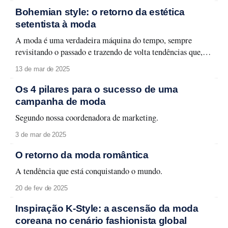
feminino. Desde a Grécia Antiga até a sociedade
Bohemian style: o retorno da estética
contemporânea, a imagem de
setentista à moda
A moda é uma verdadeira máquina do tempo, sempre
revisitando o passado e trazendo de volta tendências que, de
alguma forma, marcaram épocas. Um exemplo perfeito
13 de mar de 2025
dessa retomada é o estilo boho, que voltou com tudo e vem
dominando as ruas e passarelas mais uma vez. Mas, afinal,
Os 4 pilares para o sucesso de uma
o que
campanha de moda
Segundo nossa coordenadora de marketing.
3 de mar de 2025
O retorno da moda romântica
A tendência que está conquistando o mundo.
20 de fev de 2025
Inspiração K-Style: a ascensão da moda
coreana no cenário fashionista global