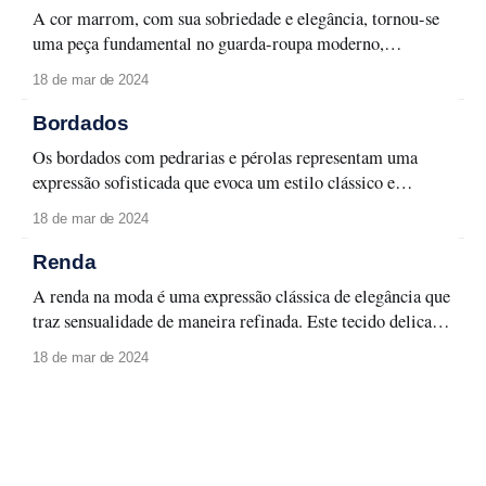
visual. Opte por peças mais ajustadas para
A cor marrom, com sua sobriedade e elegância, tornou-se
uma peça fundamental no guarda-roupa moderno,
conferindo uma sofisticação discreta a uma variedade de
18 de mar de 2024
estilos. Esse tom neutro transmite uma sensação de
maturidade e refinamento, proporcionando um toque
Bordados
clássico e atemporal às peças de vestuário. O marrom tem a
Os bordados com pedrarias e pérolas representam uma
expressão sofisticada que evoca um estilo clássico e
opulente. Esses detalhes luxuosos conferem uma aura de
18 de mar de 2024
elegância atemporal. Quando aplicados a peças mais
casuais, a beleza desses detalhes transcende o formal,
Renda
encontrando seu lugar também no cotidiano. Ao serem
A renda na moda é uma expressão clássica de elegância que
incorporados em roupas
traz sensualidade de maneira refinada. Este tecido delicado
eleva o charme das peças, adicionando uma transparência
18 de mar de 2024
sutil e discreta. Seja em toda roupa ou em detalhes, a renda
confere uma sensação de feminilidade e mistério, criando o
equilíbrio perfeito.