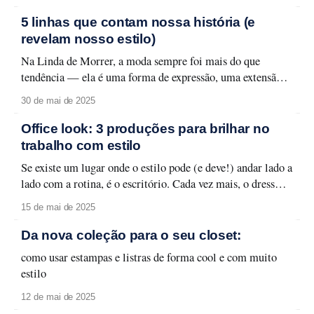
da vez, continuam firmes — e estilosos — no closet de
quem valoriza versatilidade, elegância e personalidade. Na
5 linhas que contam nossa história (e
Linda de Morrer, acreditamos que a moda pode
revelam nosso estilo)
Na Linda de Morrer, a moda sempre foi mais do que
tendência — ela é uma forma de expressão, uma extensão
da mulher contemporânea que é segura de si, elegante e
30 de mai de 2025
vive em movimento. Com o tempo, fomos desenhando um
caminho criativo que reflete esse jeito único de vestir,
Office look: 3 produções para brilhar no
pensar e
trabalho com estilo
Se existe um lugar onde o estilo pode (e deve!) andar lado a
lado com a rotina, é o escritório. Cada vez mais, o dress
code corporativo se abre para a criatividade e
15 de mai de 2025
autoexpressão — sem perder a elegância. Pensando nisso,
nós, da Linda de Morrer, reunimos inspirações infalíveis
Da nova coleção para o seu closet:
para transformar
como usar estampas e listras de forma cool e com muito
estilo
12 de mai de 2025