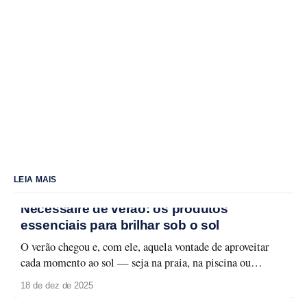
LEIA MAIS
Nécessaire de verão: os produtos
essenciais para brilhar sob o sol
O verão chegou e, com ele, aquela vontade de aproveitar
cada momento ao sol — seja na praia, na piscina ou
naquele passeio ao ar livre. Para curtir a temporada sem
18 de dez de 2025
abrir mão do cuidado com a pele e da maquiagem