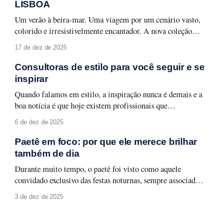
impecável, é fundamental ter um nécessaire preparado.
LISBOA
Aqui estão os
Um verão à beira-mar. Uma viagem por um cenário vasto,
colorido e irresistivelmente encantador. A nova coleção
Lisboa celebra a capital lusitana em toda a sua forma leve e
17 de dez de 2025
carismática, entre monumentos, azulejos e fachadas que
contam histórias memoráveis. Lisboa se revela em detalhes
Consultoras de estilo para você seguir e se
que traduzem seu espírito urbano
inspirar
Quando falamos em estilo, a inspiração nunca é demais e a
boa notícia é que hoje existem profissionais que
transformam moda em aprendizado, aplicabilidade e
6 de dez de 2025
identidade. Selecionamos quatro consultoras de estilo que
merecem atenção e que podem transformar a forma como
Paetê em foco: por que ele merece brilhar
você olha para o seu guarda-roupa, sua rotina
também de dia
Durante muito tempo, o paetê foi visto como aquele
convidado exclusivo das festas noturnas, sempre associado a
produções glamourosas, luz baixa e ocasiões especiais. A
3 de dez de 2025
moda evolui, e com ela surge um novo olhar: o paetê não
precisa ficar guardado para depois. Ele pode (e deve!)