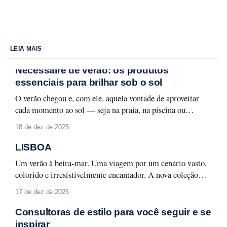
LEIA MAIS
Nécessaire de verão: os produtos
essenciais para brilhar sob o sol
O verão chegou e, com ele, aquela vontade de aproveitar
cada momento ao sol — seja na praia, na piscina ou
naquele passeio ao ar livre. Para curtir a temporada sem
18 de dez de 2025
abrir mão do cuidado com a pele e da maquiagem
impecável, é fundamental ter um nécessaire preparado.
LISBOA
Aqui estão os
Um verão à beira-mar. Uma viagem por um cenário vasto,
colorido e irresistivelmente encantador. A nova coleção
Lisboa celebra a capital lusitana em toda a sua forma leve e
17 de dez de 2025
carismática, entre monumentos, azulejos e fachadas que
contam histórias memoráveis. Lisboa se revela em detalhes
Consultoras de estilo para você seguir e se
que traduzem seu espírito urbano
inspirar