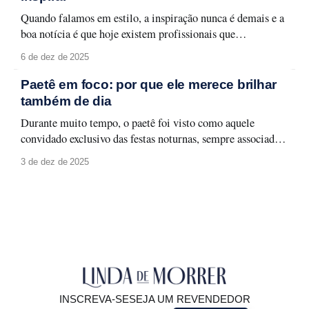
Quando falamos em estilo, a inspiração nunca é demais e a
boa notícia é que hoje existem profissionais que
transformam moda em aprendizado, aplicabilidade e
6 de dez de 2025
identidade. Selecionamos quatro consultoras de estilo que
merecem atenção e que podem transformar a forma como
Paetê em foco: por que ele merece brilhar
você olha para o seu guarda-roupa, sua rotina
também de dia
Durante muito tempo, o paetê foi visto como aquele
convidado exclusivo das festas noturnas, sempre associado a
produções glamourosas, luz baixa e ocasiões especiais. A
3 de dez de 2025
moda evolui, e com ela surge um novo olhar: o paetê não
precisa ficar guardado para depois. Ele pode (e deve!)
brilhar à luz do
INSCREVA-SE
SEJA UM REVENDEDOR