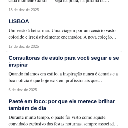
cada momento ao sol — seja na praia, na piscina ou
naquele passeio ao ar livre. Para curtir a temporada sem
18 de dez de 2025
abrir mão do cuidado com a pele e da maquiagem
impecável, é fundamental ter um nécessaire preparado.
LISBOA
Aqui estão os
Um verão à beira-mar. Uma viagem por um cenário vasto,
colorido e irresistivelmente encantador. A nova coleção
Lisboa celebra a capital lusitana em toda a sua forma leve e
17 de dez de 2025
carismática, entre monumentos, azulejos e fachadas que
contam histórias memoráveis. Lisboa se revela em detalhes
Consultoras de estilo para você seguir e se
que traduzem seu espírito urbano
inspirar
Quando falamos em estilo, a inspiração nunca é demais e a
boa notícia é que hoje existem profissionais que
transformam moda em aprendizado, aplicabilidade e
6 de dez de 2025
identidade. Selecionamos quatro consultoras de estilo que
merecem atenção e que podem transformar a forma como
Paetê em foco: por que ele merece brilhar
você olha para o seu guarda-roupa, sua rotina
também de dia
Durante muito tempo, o paetê foi visto como aquele
convidado exclusivo das festas noturnas, sempre associado a