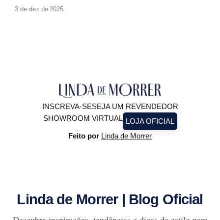
produções glamourosas, luz baixa e ocasiões especiais. A
3 de dez de 2025
moda evolui, e com ela surge um novo olhar: o paetê não
precisa ficar guardado para depois. Ele pode (e deve!)
brilhar à luz do
INSCREVA-SE
SEJA UM REVENDEDOR
SHOWROOM VIRTUAL
LOJA OFICIAL
Feito por
Linda de Morrer
Linda de Morrer | Blog Oficial
Descubra inspirações, tendências e dicas de estilo para