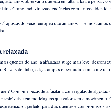
r, adoramos observar o que está em alta lá fora e pensar: co
leira? Como traduzir essas tendências com a nossa identidad
os 5 apostas do verão europeu que amamos — e mostramos c
ira!
ia relaxada
ais quentes do ano, a alfaiataria surge mais leve, desconstr
a. Blazers de linho, calças amplas e bermudas com corte ret
asil?
Combine peças de alfaiataria com regatas de algodão o
 respiráveis e em modelagens que valorizem o movimento. 
despretensioso, perfeito para dias quentes e compromissos ao a