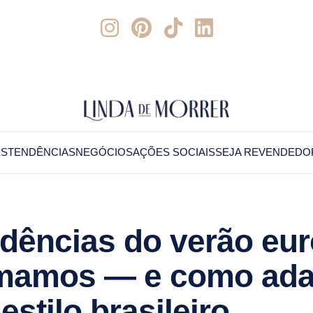
ES
TENDÊNCIAS
NEGÓCIOS
AÇÕES SOCIAIS
SEJA REVENDEDO
ndências do verão eu
mamos — e como ada
estilo brasileiro