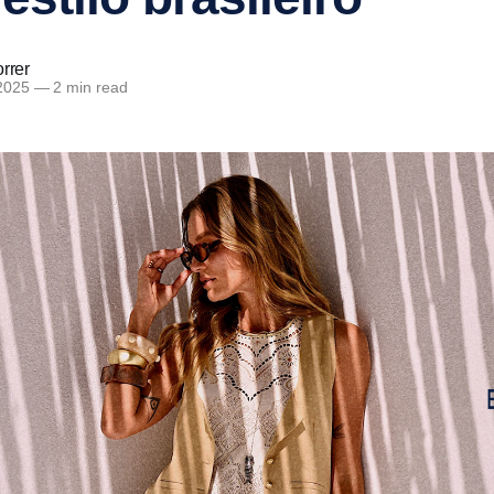
rrer
 2025
—
2 min read