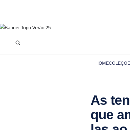
HOME
COLEÇÕ
As te
que a
las ao 