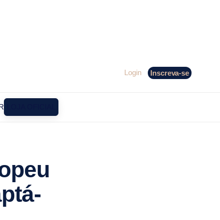
Login
Inscreva-se
R
LOJA OFICIAL
ropeu
ptá-