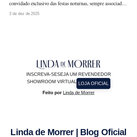
convidado exclusivo das festas noturnas, sempre associado a
produções glamourosas, luz baixa e ocasiões especiais. A
3 de dez de 2025
moda evolui, e com ela surge um novo olhar: o paetê não
precisa ficar guardado para depois. Ele pode (e deve!)
brilhar à luz do
INSCREVA-SE
SEJA UM REVENDEDOR
SHOWROOM VIRTUAL
LOJA OFICIAL
Feito por
Linda de Morrer
Linda de Morrer | Blog Oficial