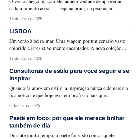
O verão chegou e, com ele, aquela vontade de aproveitar
cada momento ao sol — seja na praia, na piscina ou
naquele passeio ao ar livre. Para curtir a temporada sem
18 de dez de 2025
abrir mão do cuidado com a pele e da maquiagem
impecável, é fundamental ter um nécessaire preparado.
LISBOA
Aqui estão os
Um verão à beira-mar. Uma viagem por um cenário vasto,
colorido e irresistivelmente encantador. A nova coleção
Lisboa celebra a capital lusitana em toda a sua forma leve e
17 de dez de 2025
carismática, entre monumentos, azulejos e fachadas que
contam histórias memoráveis. Lisboa se revela em detalhes
Consultoras de estilo para você seguir e se
que traduzem seu espírito urbano
inspirar
Quando falamos em estilo, a inspiração nunca é demais e a
boa notícia é que hoje existem profissionais que
transformam moda em aprendizado, aplicabilidade e
6 de dez de 2025
identidade. Selecionamos quatro consultoras de estilo que
merecem atenção e que podem transformar a forma como
Paetê em foco: por que ele merece brilhar
você olha para o seu guarda-roupa, sua rotina
também de dia
Durante muito tempo, o paetê foi visto como aquele