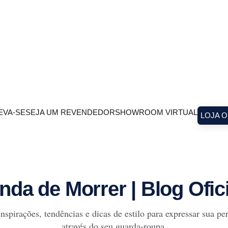
veis. Lisboa se revela
estilo que merecem atenção e
es que traduzem seu espírito
podem transformar a forma 
olha para o seu guarda-roupa,
rotina
EVA-SE
SEJA UM REVENDEDOR
SHOWROOM VIRTUAL
LOJA O
nda de Morrer | Blog Ofic
nspirações, tendências e dicas de estilo para expressar sua pe
através do seu guarda-roupa.