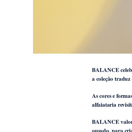
BALANCE celebra 
a coleção traduz
As cores e form
alfaiataria revis
BALANCE valoriza
ousado, para cri