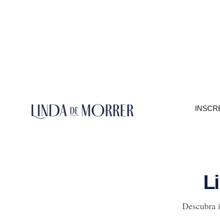
histórias memorá
com a pele e da maquiagem impecável,
em detalh
é fundamental ter um nécessaire
urbano
preparado. Aqui estão os
INSCR
Li
Descubra i