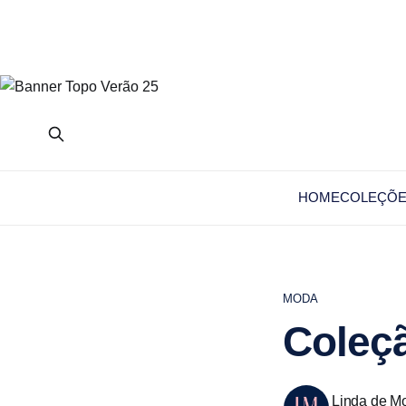
HOME
COLEÇÕ
MODA
Coleç
Linda de Mo