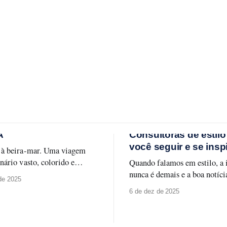
A
Consultoras de estilo
você seguir e se insp
 à beira-mar. Uma viagem
nário vasto, colorido e
Quando falamos em estilo, a 
velmente encantador. A nova
nunca é demais e a boa notíci
de 2025
isboa celebra a capital
hoje existem profissionais qu
6 de dez de 2025
em toda a sua forma leve e
transformam moda em aprend
ca, entre monumentos,
aplicabilidade e identidade.
e fachadas que contam
Selecionamos quatro consulto