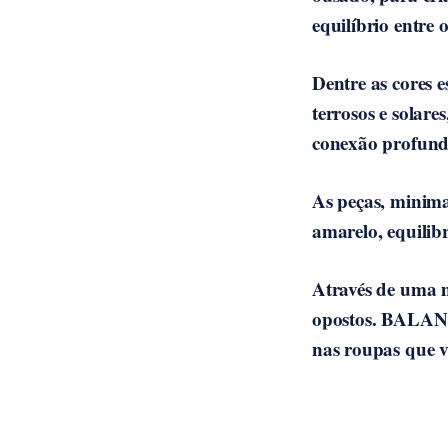
equilíbrio entre 
Dentre as cores 
terrosos e solar
conexão profund
As peças, minimal
amarelo, equili
Através de uma m
opostos. BALANCE
nas roupas que v