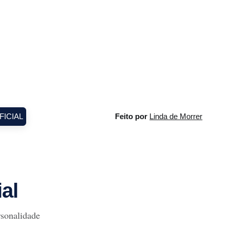
 que
com ela surge um novo olhar: o paetê
como você
não precisa ficar guardado para depois.
 sua
Ele pode (e deve!) brilhar à luz do
FICIAL
Feito por
Linda de Morrer
ial
rsonalidade