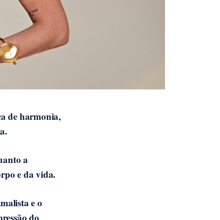
ca de harmonia,
a.
uanto a
orpo e da vida.
malista e o
pressão do