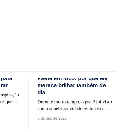
 para
Paetê em foco: por que ele
irar
merece brilhar também de
dia
inspiração
a é que
Durante muito tempo, o paetê foi visto
e
como aquele convidado exclusivo das
izado,
festas noturnas, sempre associado a
3 de dez de 2025
produções glamourosas, luz baixa e
ras de
ocasiões especiais. A moda evolui, e