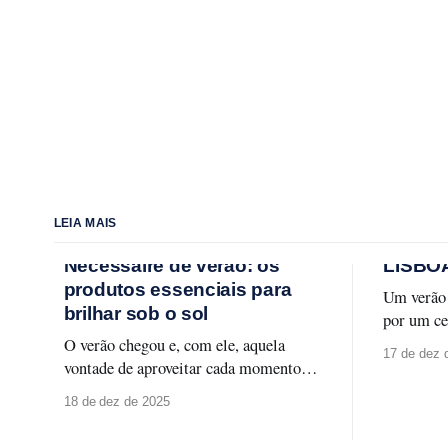
LEIA MAIS
Nécessaire de verão: os
LISBO
produtos essenciais para
Um verão
brilhar sob o sol
por um ce
irresisti
O verão chegou e, com ele, aquela
17 de dez 
coleção L
vontade de aproveitar cada momento ao
lusitana 
sol — seja na praia, na piscina ou
18 de dez de 2025
carismáti
naquele passeio ao ar livre. Para curtir
azulejos 
a temporada sem abrir mão do cuidado