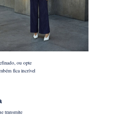
efinado, ou opte
mbém fica incrível
a
ue transmite