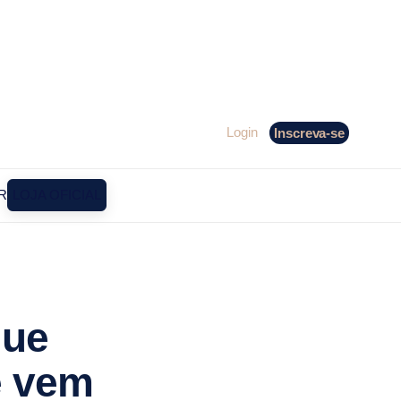
Login
Inscreva-se
R
LOJA OFICIAL
que
e vem