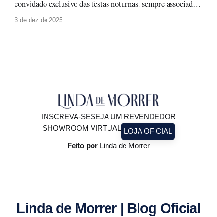
convidado exclusivo das festas noturnas, sempre associado a
produções glamourosas, luz baixa e ocasiões especiais. A
3 de dez de 2025
moda evolui, e com ela surge um novo olhar: o paetê não
precisa ficar guardado para depois. Ele pode (e deve!)
brilhar à luz do
INSCREVA-SE
SEJA UM REVENDEDOR
SHOWROOM VIRTUAL
LOJA OFICIAL
Feito por
Linda de Morrer
Linda de Morrer | Blog Oficial