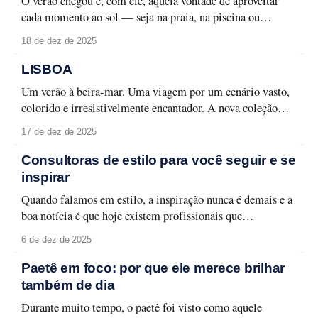
O verão chegou e, com ele, aquela vontade de aproveitar
cada momento ao sol — seja na praia, na piscina ou
naquele passeio ao ar livre. Para curtir a temporada sem
18 de dez de 2025
abrir mão do cuidado com a pele e da maquiagem
impecável, é fundamental ter um nécessaire preparado.
LISBOA
Aqui estão os
Um verão à beira-mar. Uma viagem por um cenário vasto,
colorido e irresistivelmente encantador. A nova coleção
Lisboa celebra a capital lusitana em toda a sua forma leve e
17 de dez de 2025
carismática, entre monumentos, azulejos e fachadas que
contam histórias memoráveis. Lisboa se revela em detalhes
Consultoras de estilo para você seguir e se
que traduzem seu espírito urbano
inspirar
Quando falamos em estilo, a inspiração nunca é demais e a
boa notícia é que hoje existem profissionais que
transformam moda em aprendizado, aplicabilidade e
6 de dez de 2025
identidade. Selecionamos quatro consultoras de estilo que
merecem atenção e que podem transformar a forma como
Paetê em foco: por que ele merece brilhar
você olha para o seu guarda-roupa, sua rotina
também de dia
Durante muito tempo, o paetê foi visto como aquele