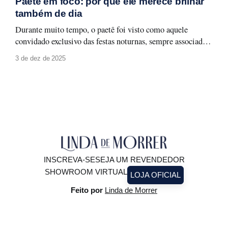
Paetê em foco: por que ele merece brilhar
você olha para o seu guarda-roupa, sua rotina
também de dia
Durante muito tempo, o paetê foi visto como aquele
convidado exclusivo das festas noturnas, sempre associado a
produções glamourosas, luz baixa e ocasiões especiais. A
3 de dez de 2025
moda evolui, e com ela surge um novo olhar: o paetê não
precisa ficar guardado para depois. Ele pode (e deve!)
brilhar à luz do
INSCREVA-SE
SEJA UM REVENDEDOR
SHOWROOM VIRTUAL
LOJA OFICIAL
Feito por
Linda de Morrer