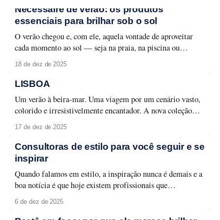
Nécessaire de verão: os produtos
essenciais para brilhar sob o sol
O verão chegou e, com ele, aquela vontade de aproveitar
cada momento ao sol — seja na praia, na piscina ou
naquele passeio ao ar livre. Para curtir a temporada sem
18 de dez de 2025
abrir mão do cuidado com a pele e da maquiagem
impecável, é fundamental ter um nécessaire preparado.
LISBOA
Aqui estão os
Um verão à beira-mar. Uma viagem por um cenário vasto,
colorido e irresistivelmente encantador. A nova coleção
Lisboa celebra a capital lusitana em toda a sua forma leve e
17 de dez de 2025
carismática, entre monumentos, azulejos e fachadas que
contam histórias memoráveis. Lisboa se revela em detalhes
Consultoras de estilo para você seguir e se
que traduzem seu espírito urbano
inspirar
Quando falamos em estilo, a inspiração nunca é demais e a
boa notícia é que hoje existem profissionais que
transformam moda em aprendizado, aplicabilidade e
6 de dez de 2025
identidade. Selecionamos quatro consultoras de estilo que
merecem atenção e que podem transformar a forma como