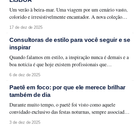
Aqui estão os
Um verão à beira-mar. Uma viagem por um cenário vasto,
colorido e irresistivelmente encantador. A nova coleção
Lisboa celebra a capital lusitana em toda a sua forma leve e
17 de dez de 2025
carismática, entre monumentos, azulejos e fachadas que
contam histórias memoráveis. Lisboa se revela em detalhes
Consultoras de estilo para você seguir e se
que traduzem seu espírito urbano
inspirar
Quando falamos em estilo, a inspiração nunca é demais e a
boa notícia é que hoje existem profissionais que
transformam moda em aprendizado, aplicabilidade e
6 de dez de 2025
identidade. Selecionamos quatro consultoras de estilo que
merecem atenção e que podem transformar a forma como
Paetê em foco: por que ele merece brilhar
você olha para o seu guarda-roupa, sua rotina
também de dia
Durante muito tempo, o paetê foi visto como aquele
convidado exclusivo das festas noturnas, sempre associado a
produções glamourosas, luz baixa e ocasiões especiais. A
3 de dez de 2025
moda evolui, e com ela surge um novo olhar: o paetê não
precisa ficar guardado para depois. Ele pode (e deve!)