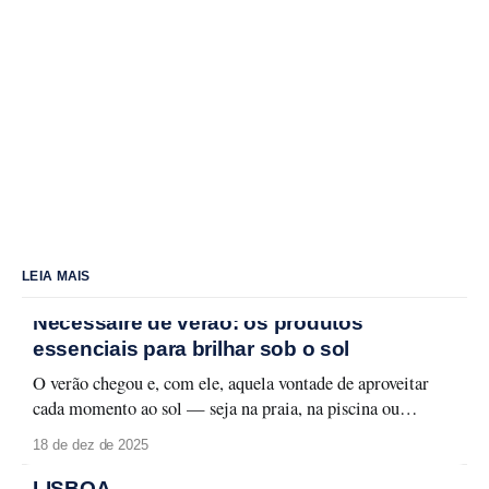
LEIA MAIS
Nécessaire de verão: os produtos
essenciais para brilhar sob o sol
O verão chegou e, com ele, aquela vontade de aproveitar
cada momento ao sol — seja na praia, na piscina ou
naquele passeio ao ar livre. Para curtir a temporada sem
18 de dez de 2025
abrir mão do cuidado com a pele e da maquiagem
impecável, é fundamental ter um nécessaire preparado.
LISBOA