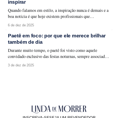
que traduzem seu espírito urbano
inspirar
Quando falamos em estilo, a inspiração nunca é demais e a
boa notícia é que hoje existem profissionais que
transformam moda em aprendizado, aplicabilidade e
6 de dez de 2025
identidade. Selecionamos quatro consultoras de estilo que
merecem atenção e que podem transformar a forma como
Paetê em foco: por que ele merece brilhar
você olha para o seu guarda-roupa, sua rotina
também de dia
Durante muito tempo, o paetê foi visto como aquele
convidado exclusivo das festas noturnas, sempre associado a
produções glamourosas, luz baixa e ocasiões especiais. A
3 de dez de 2025
moda evolui, e com ela surge um novo olhar: o paetê não
precisa ficar guardado para depois. Ele pode (e deve!)
brilhar à luz do
INSCREVA-SE
SEJA UM REVENDEDOR