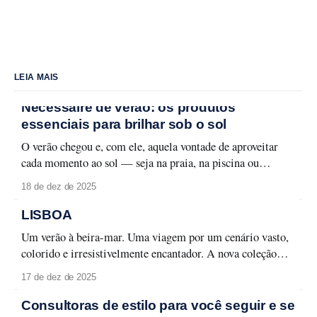
LEIA MAIS
Nécessaire de verão: os produtos
essenciais para brilhar sob o sol
O verão chegou e, com ele, aquela vontade de aproveitar
cada momento ao sol — seja na praia, na piscina ou
naquele passeio ao ar livre. Para curtir a temporada sem
18 de dez de 2025
abrir mão do cuidado com a pele e da maquiagem
impecável, é fundamental ter um nécessaire preparado.
LISBOA
Aqui estão os
Um verão à beira-mar. Uma viagem por um cenário vasto,
colorido e irresistivelmente encantador. A nova coleção
Lisboa celebra a capital lusitana em toda a sua forma leve e
17 de dez de 2025
carismática, entre monumentos, azulejos e fachadas que
contam histórias memoráveis. Lisboa se revela em detalhes
Consultoras de estilo para você seguir e se