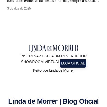
convidado exclusivo das festas noturnas, sempre associado a
produções glamourosas, luz baixa e ocasiões especiais. A
3 de dez de 2025
moda evolui, e com ela surge um novo olhar: o paetê não
precisa ficar guardado para depois. Ele pode (e deve!)
brilhar à luz do
INSCREVA-SE
SEJA UM REVENDEDOR
SHOWROOM VIRTUAL
LOJA OFICIAL
Feito por
Linda de Morrer
Linda de Morrer | Blog Oficial