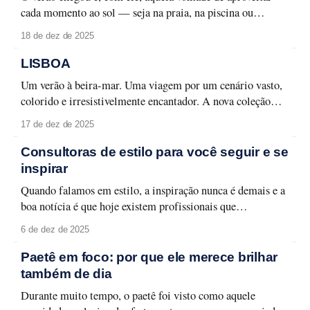
cada momento ao sol — seja na praia, na piscina ou
naquele passeio ao ar livre. Para curtir a temporada sem
18 de dez de 2025
abrir mão do cuidado com a pele e da maquiagem
impecável, é fundamental ter um nécessaire preparado.
LISBOA
Aqui estão os
Um verão à beira-mar. Uma viagem por um cenário vasto,
colorido e irresistivelmente encantador. A nova coleção
Lisboa celebra a capital lusitana em toda a sua forma leve e
17 de dez de 2025
carismática, entre monumentos, azulejos e fachadas que
contam histórias memoráveis. Lisboa se revela em detalhes
Consultoras de estilo para você seguir e se
que traduzem seu espírito urbano
inspirar
Quando falamos em estilo, a inspiração nunca é demais e a
boa notícia é que hoje existem profissionais que
transformam moda em aprendizado, aplicabilidade e
6 de dez de 2025
identidade. Selecionamos quatro consultoras de estilo que
merecem atenção e que podem transformar a forma como
Paetê em foco: por que ele merece brilhar
você olha para o seu guarda-roupa, sua rotina
também de dia
Durante muito tempo, o paetê foi visto como aquele