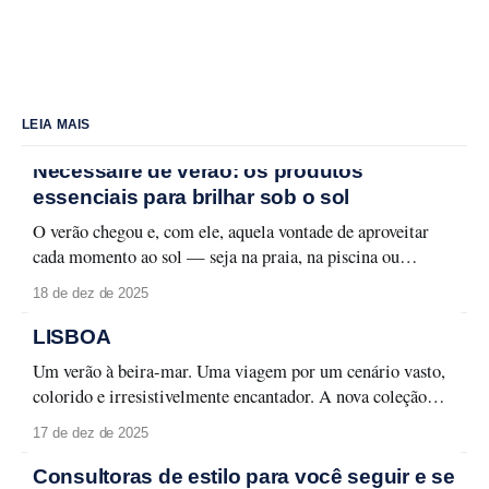
LEIA MAIS
Nécessaire de verão: os produtos
essenciais para brilhar sob o sol
O verão chegou e, com ele, aquela vontade de aproveitar
cada momento ao sol — seja na praia, na piscina ou
naquele passeio ao ar livre. Para curtir a temporada sem
18 de dez de 2025
abrir mão do cuidado com a pele e da maquiagem
impecável, é fundamental ter um nécessaire preparado.
LISBOA
Aqui estão os
Um verão à beira-mar. Uma viagem por um cenário vasto,
colorido e irresistivelmente encantador. A nova coleção
Lisboa celebra a capital lusitana em toda a sua forma leve e
17 de dez de 2025
carismática, entre monumentos, azulejos e fachadas que
contam histórias memoráveis. Lisboa se revela em detalhes
Consultoras de estilo para você seguir e se