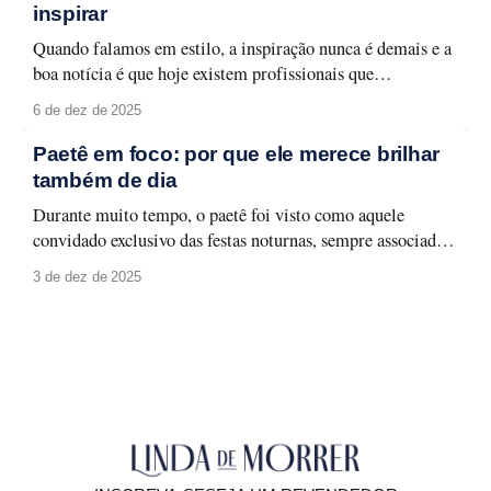
que traduzem seu espírito urbano
inspirar
Quando falamos em estilo, a inspiração nunca é demais e a
boa notícia é que hoje existem profissionais que
transformam moda em aprendizado, aplicabilidade e
6 de dez de 2025
identidade. Selecionamos quatro consultoras de estilo que
merecem atenção e que podem transformar a forma como
Paetê em foco: por que ele merece brilhar
você olha para o seu guarda-roupa, sua rotina
também de dia
Durante muito tempo, o paetê foi visto como aquele
convidado exclusivo das festas noturnas, sempre associado a
produções glamourosas, luz baixa e ocasiões especiais. A
3 de dez de 2025
moda evolui, e com ela surge um novo olhar: o paetê não
precisa ficar guardado para depois. Ele pode (e deve!)
brilhar à luz do