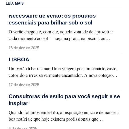
LEIA MAIS
Nécessaire de verão: os produtos
essenciais para brilhar sob o sol
O verão chegou e, com ele, aquela vontade de aproveitar
cada momento ao sol — seja na praia, na piscina ou
naquele passeio ao ar livre. Para curtir a temporada sem
18 de dez de 2025
abrir mão do cuidado com a pele e da maquiagem
impecável, é fundamental ter um nécessaire preparado.
LISBOA
Aqui estão os
Um verão à beira-mar. Uma viagem por um cenário vasto,
colorido e irresistivelmente encantador. A nova coleção
Lisboa celebra a capital lusitana em toda a sua forma leve e
17 de dez de 2025
carismática, entre monumentos, azulejos e fachadas que
contam histórias memoráveis. Lisboa se revela em detalhes
Consultoras de estilo para você seguir e se
que traduzem seu espírito urbano
inspirar
Quando falamos em estilo, a inspiração nunca é demais e a
boa notícia é que hoje existem profissionais que
transformam moda em aprendizado, aplicabilidade e
6 de dez de 2025