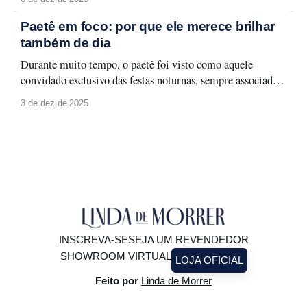
identidade. Selecionamos quatro consultoras de estilo que
merecem atenção e que podem transformar a forma como
Paetê em foco: por que ele merece brilhar
você olha para o seu guarda-roupa, sua rotina
também de dia
Durante muito tempo, o paetê foi visto como aquele
convidado exclusivo das festas noturnas, sempre associado a
produções glamourosas, luz baixa e ocasiões especiais. A
3 de dez de 2025
moda evolui, e com ela surge um novo olhar: o paetê não
precisa ficar guardado para depois. Ele pode (e deve!)
brilhar à luz do
INSCREVA-SE
SEJA UM REVENDEDOR
SHOWROOM VIRTUAL
LOJA OFICIAL
Feito por
Linda de Morrer