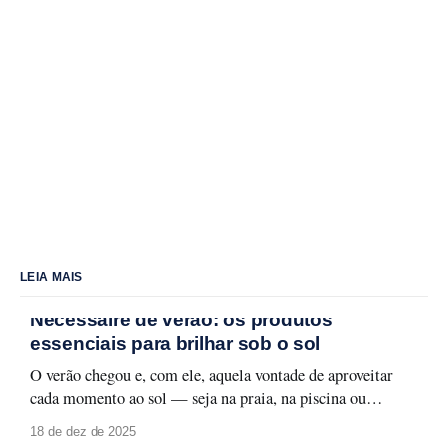
LEIA MAIS
Nécessaire de verão: os produtos
essenciais para brilhar sob o sol
O verão chegou e, com ele, aquela vontade de aproveitar
cada momento ao sol — seja na praia, na piscina ou
naquele passeio ao ar livre. Para curtir a temporada sem
18 de dez de 2025
abrir mão do cuidado com a pele e da maquiagem