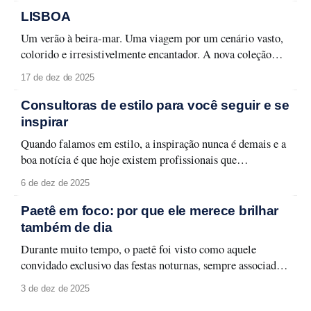
impecável, é fundamental ter um nécessaire preparado.
LISBOA
Aqui estão os
Um verão à beira-mar. Uma viagem por um cenário vasto,
colorido e irresistivelmente encantador. A nova coleção
Lisboa celebra a capital lusitana em toda a sua forma leve e
17 de dez de 2025
carismática, entre monumentos, azulejos e fachadas que
contam histórias memoráveis. Lisboa se revela em detalhes
Consultoras de estilo para você seguir e se
que traduzem seu espírito urbano
inspirar
Quando falamos em estilo, a inspiração nunca é demais e a
boa notícia é que hoje existem profissionais que
transformam moda em aprendizado, aplicabilidade e
6 de dez de 2025
identidade. Selecionamos quatro consultoras de estilo que
merecem atenção e que podem transformar a forma como
Paetê em foco: por que ele merece brilhar
você olha para o seu guarda-roupa, sua rotina
também de dia
Durante muito tempo, o paetê foi visto como aquele
convidado exclusivo das festas noturnas, sempre associado a
produções glamourosas, luz baixa e ocasiões especiais. A
3 de dez de 2025
moda evolui, e com ela surge um novo olhar: o paetê não