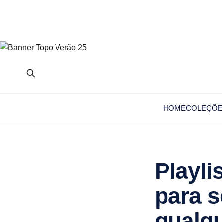
HOME
COLEÇÕ
Playli
para s
qualq