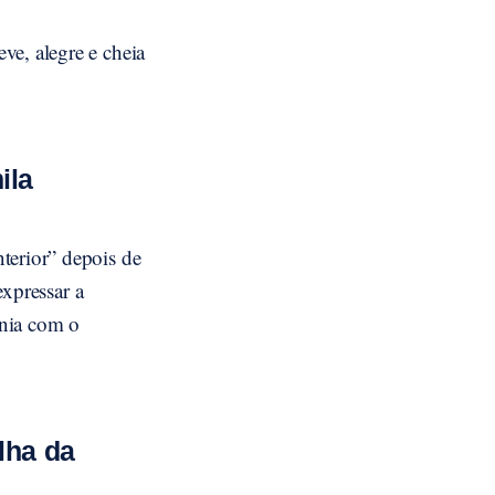
ve, alegre e cheia
ila
terior” depois de
expressar a
onia com o
lha da