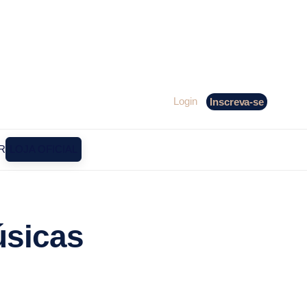
Login
Inscreva-se
R
LOJA OFICIAL
úsicas