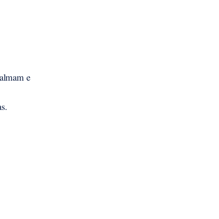
calmam e
s.