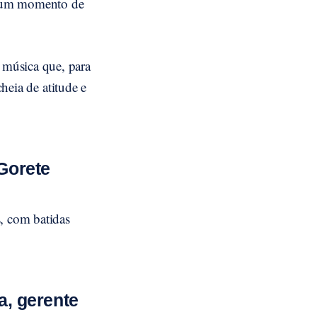
em um momento de
 música que, para
cheia de atitude e
Gorete
, com batidas
a, gerente