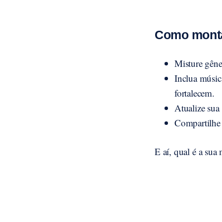
Como montar
Misture gêne
Inclua músic
fortalecem.
Atualize sua
Compartilhe 
E aí, qual é a sua