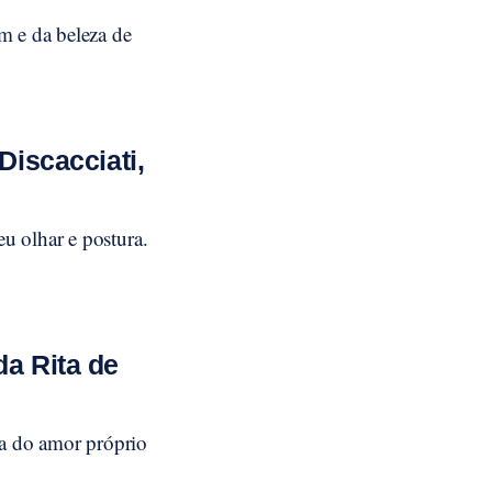
m e da beleza de
Discacciati,
u olhar e postura.
a Rita de
ça do amor próprio