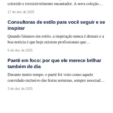
colorido e irresistivelmente encantador. A nova coleção
Lisboa celebra a capital lusitana em toda a sua forma leve e
17 de dez de 2025
carismática, entre monumentos, azulejos e fachadas que
contam histórias memoráveis. Lisboa se revela em detalhes
Consultoras de estilo para você seguir e se
que traduzem seu espírito urbano
inspirar
Quando falamos em estilo, a inspiração nunca é demais e a
boa notícia é que hoje existem profissionais que
transformam moda em aprendizado, aplicabilidade e
6 de dez de 2025
identidade. Selecionamos quatro consultoras de estilo que
merecem atenção e que podem transformar a forma como
Paetê em foco: por que ele merece brilhar
você olha para o seu guarda-roupa, sua rotina
também de dia
Durante muito tempo, o paetê foi visto como aquele
convidado exclusivo das festas noturnas, sempre associado a
produções glamourosas, luz baixa e ocasiões especiais. A
3 de dez de 2025
moda evolui, e com ela surge um novo olhar: o paetê não
precisa ficar guardado para depois. Ele pode (e deve!)
brilhar à luz do