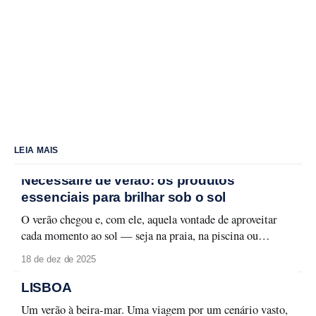
LEIA MAIS
Nécessaire de verão: os produtos
essenciais para brilhar sob o sol
O verão chegou e, com ele, aquela vontade de aproveitar
cada momento ao sol — seja na praia, na piscina ou
naquele passeio ao ar livre. Para curtir a temporada sem
18 de dez de 2025
abrir mão do cuidado com a pele e da maquiagem
impecável, é fundamental ter um nécessaire preparado.
LISBOA
Aqui estão os
Um verão à beira-mar. Uma viagem por um cenário vasto,