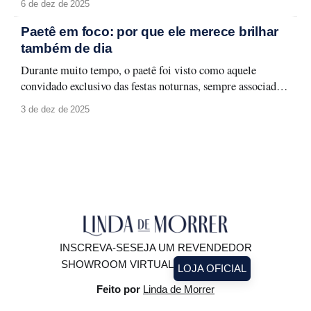
6 de dez de 2025
identidade. Selecionamos quatro consultoras de estilo que
merecem atenção e que podem transformar a forma como
Paetê em foco: por que ele merece brilhar
você olha para o seu guarda-roupa, sua rotina
também de dia
Durante muito tempo, o paetê foi visto como aquele
convidado exclusivo das festas noturnas, sempre associado a
produções glamourosas, luz baixa e ocasiões especiais. A
3 de dez de 2025
moda evolui, e com ela surge um novo olhar: o paetê não
precisa ficar guardado para depois. Ele pode (e deve!)
brilhar à luz do
INSCREVA-SE
SEJA UM REVENDEDOR
SHOWROOM VIRTUAL
LOJA OFICIAL
Feito por
Linda de Morrer