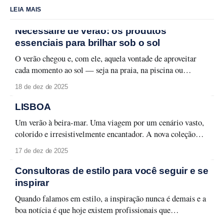
LEIA MAIS
Nécessaire de verão: os produtos
essenciais para brilhar sob o sol
O verão chegou e, com ele, aquela vontade de aproveitar
cada momento ao sol — seja na praia, na piscina ou
naquele passeio ao ar livre. Para curtir a temporada sem
18 de dez de 2025
abrir mão do cuidado com a pele e da maquiagem
impecável, é fundamental ter um nécessaire preparado.
LISBOA
Aqui estão os
Um verão à beira-mar. Uma viagem por um cenário vasto,
colorido e irresistivelmente encantador. A nova coleção
Lisboa celebra a capital lusitana em toda a sua forma leve e
17 de dez de 2025
carismática, entre monumentos, azulejos e fachadas que
contam histórias memoráveis. Lisboa se revela em detalhes
Consultoras de estilo para você seguir e se
que traduzem seu espírito urbano
inspirar
Quando falamos em estilo, a inspiração nunca é demais e a
boa notícia é que hoje existem profissionais que
transformam moda em aprendizado, aplicabilidade e