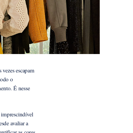
s vezes escapam
todo o
mento. É nesse
 imprescindível
sde avaliar a
ntificar as cores