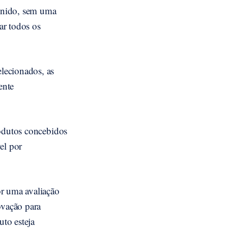
inido, sem uma
ar todos os
lecionados, as
ente
rodutos concebidos
vel por
or uma avaliação
ovação para
uto esteja