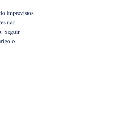
do imprevistos
zes não
. Seguir
erigo o