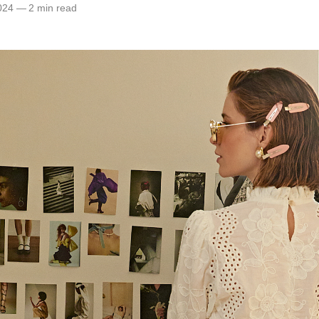
024
—
2 min read