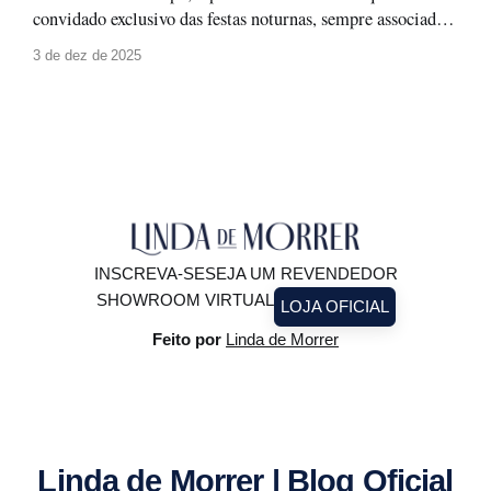
convidado exclusivo das festas noturnas, sempre associado a
produções glamourosas, luz baixa e ocasiões especiais. A
3 de dez de 2025
moda evolui, e com ela surge um novo olhar: o paetê não
precisa ficar guardado para depois. Ele pode (e deve!)
brilhar à luz do
INSCREVA-SE
SEJA UM REVENDEDOR
SHOWROOM VIRTUAL
LOJA OFICIAL
Feito por
Linda de Morrer
Linda de Morrer | Blog Oficial