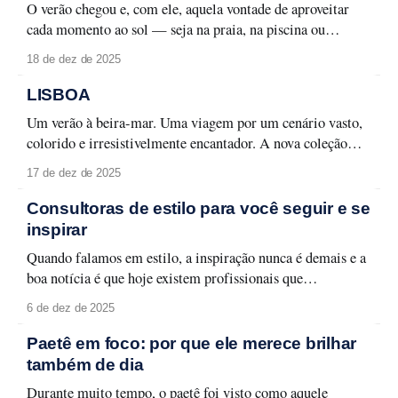
O verão chegou e, com ele, aquela vontade de aproveitar
cada momento ao sol — seja na praia, na piscina ou
naquele passeio ao ar livre. Para curtir a temporada sem
18 de dez de 2025
abrir mão do cuidado com a pele e da maquiagem
impecável, é fundamental ter um nécessaire preparado.
LISBOA
Aqui estão os
Um verão à beira-mar. Uma viagem por um cenário vasto,
colorido e irresistivelmente encantador. A nova coleção
Lisboa celebra a capital lusitana em toda a sua forma leve e
17 de dez de 2025
carismática, entre monumentos, azulejos e fachadas que
contam histórias memoráveis. Lisboa se revela em detalhes
Consultoras de estilo para você seguir e se
que traduzem seu espírito urbano
inspirar
Quando falamos em estilo, a inspiração nunca é demais e a
boa notícia é que hoje existem profissionais que
transformam moda em aprendizado, aplicabilidade e
6 de dez de 2025
identidade. Selecionamos quatro consultoras de estilo que
merecem atenção e que podem transformar a forma como
Paetê em foco: por que ele merece brilhar
você olha para o seu guarda-roupa, sua rotina
também de dia
Durante muito tempo, o paetê foi visto como aquele